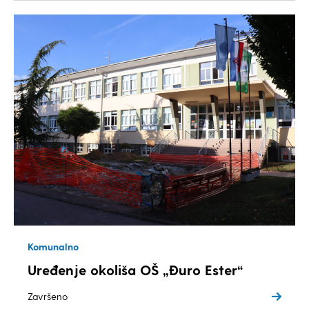
Komunalno
Uređenje okoliša OŠ „Đuro Ester“
Završeno